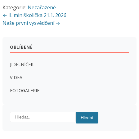
Kategorie:
Nezařazené
Navigace
← II. miniškolička 21.1. 2026
pro
Naše první vysvědčení →
příspěvek
OBLÍBENÉ
JIDELNÍČEK
VIDEA
FOTOGALERIE
Hledat:
Hledat