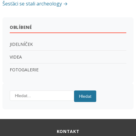
pro
Šesťáci se stali archeology →
příspěvek
OBLÍBENÉ
JIDELNÍČEK
VIDEA
FOTOGALERIE
Hledat:
Hledat
KONTAKT