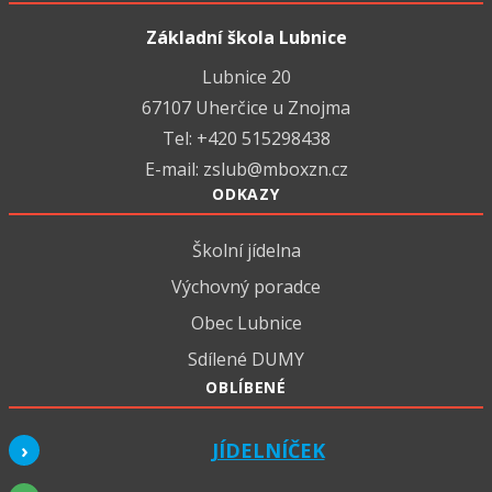
Základní škola Lubnice
Lubnice 20
67107 Uherčice u Znojma
Tel: +420 515298438
E-mail:
zslub@mboxzn.cz
ODKAZY
Školní jídelna
Výchovný poradce
Obec Lubnice
Sdílené DUMY
OBLÍBENÉ
JÍDELNÍČEK