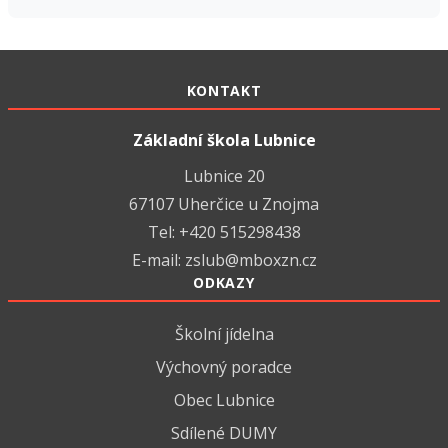
KONTAKT
Základní škola Lubnice
Lubnice 20
67107 Uherčice u Znojma
Tel: +420 515298438
E-mail:
zslub@mboxzn.cz
ODKAZY
Školní jídelna
Výchovný poradce
Obec Lubnice
Sdílené DUMY