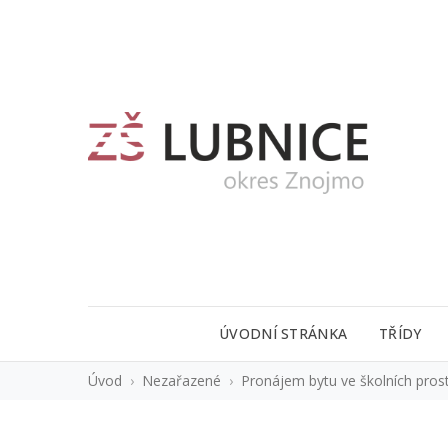
ÚVODNÍ STRÁNKA
TŘÍDY
Úvod
›
Nezařazené
›
Pronájem bytu ve školních pros