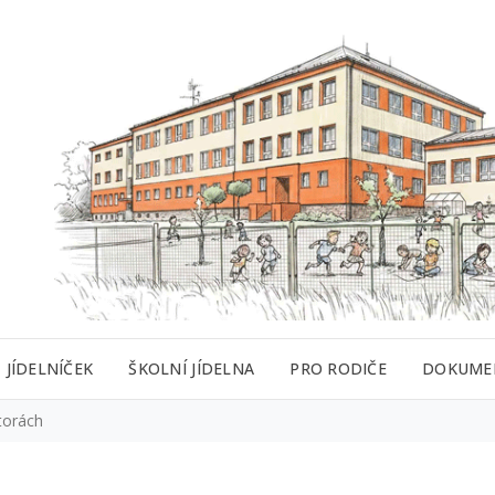
JÍDELNÍČEK
ŠKOLNÍ JÍDELNA
PRO RODIČE
DOKUME
torách