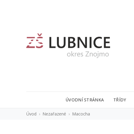
ÚVODNÍ STRÁNKA
TŘÍDY
Úvod
›
Nezařazené
›
Macocha