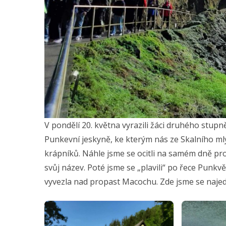
V pondělí 20. května vyrazili žáci druhého stup
Punkevní jeskyně, ke kterým nás ze Skalního mlý
krápníků. Náhle jsme se ocitli na samém dně pro
svůj název. Poté jsme se „plavili“ po řece Punkv
vyvezla nad propast Macochu. Zde jsme se najedli