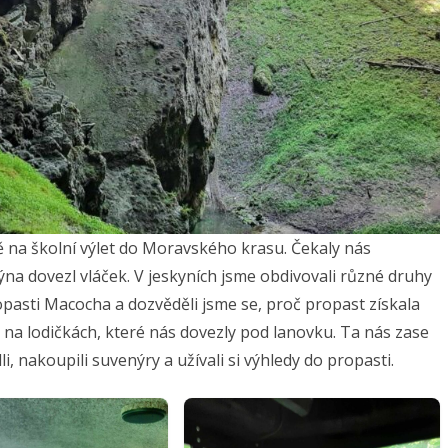
ně na školní výlet do Moravského krasu. Čekaly nás
na dovezl vláček. V jeskyních jsme obdivovali různé druhy
pasti Macocha a dozvěděli jsme se, proč propast získala
ě na lodičkách, které nás dovezly pod lanovku. Ta nás zase
, nakoupili suvenýry a užívali si výhledy do propasti.