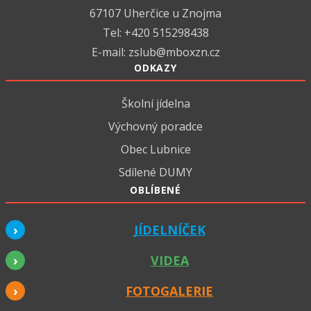
67107 Uherčice u Znojma
Tel: +420 515298438
E-mail:
zslub@mboxzn.cz
ODKAZY
Školní jídelna
Výchovný poradce
Obec Lubnice
Sdílené DUMY
OBLÍBENÉ
JÍDELNÍČEK
VIDEA
FOTOGALERIE