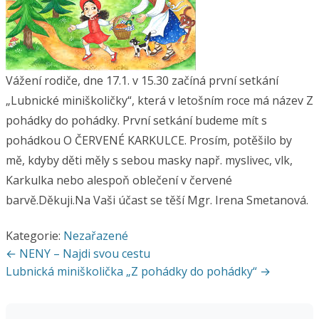
Vážení rodiče, dne 17.1. v 15.30 začíná první setkání
„Lubnické miniškoličky“, která v letošním roce má název Z
pohádky do pohádky. První setkání budeme mít s
pohádkou O ČERVENÉ KARKULCE. Prosím, potěšilo by
mě, kdyby děti měly s sebou masky např. myslivec, vlk,
Karkulka nebo alespoň oblečení v červené
barvě.Děkuji.Na Vaši účast se těší Mgr. Irena Smetanová.
Kategorie:
Nezařazené
Navigace
← NENY – Najdi svou cestu
pro
Lubnická miniškolička „Z pohádky do pohádky“ →
příspěvek