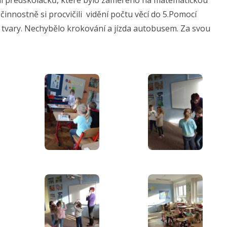
 činnostně si procvičili vidění počtu věcí do 5.Pomocí
é tvary. Nechybělo krokování a jízda autobusem. Za svou