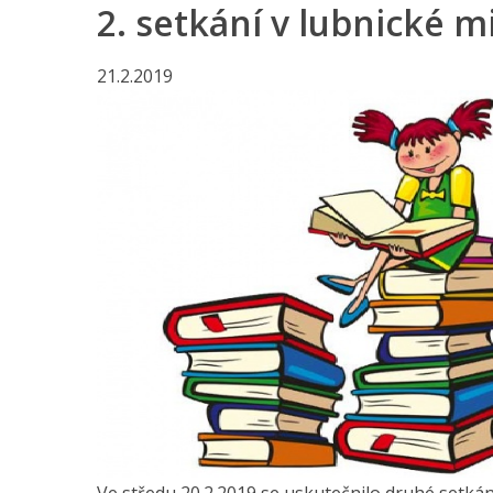
2. setkání v lubnické m
21.2.2019
Ve středu 20.2.2019 se uskutečnilo druhé setk