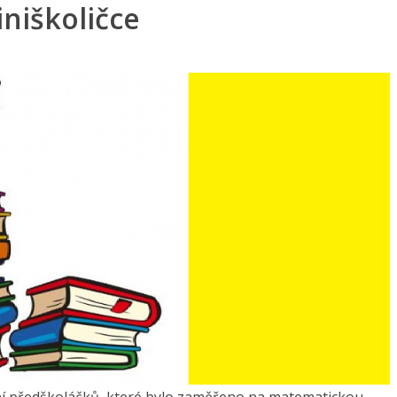
iniškoličce
ání předškoláčků, které bylo zaměřeno na matematickou