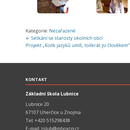
Kategorie:
Nezařazené
Navigace
← Setkání se starosty okolních obcí
Projekt „Kolik jazyků umíš, tolikrát jsi člověkem
pro
příspěvek
KONTAKT
Základní škola Lubnice
Lubnice 20
67107 Uherčice u Znojma
Tel: +420 515298438
E-mail:
zslub@mboxzn.cz