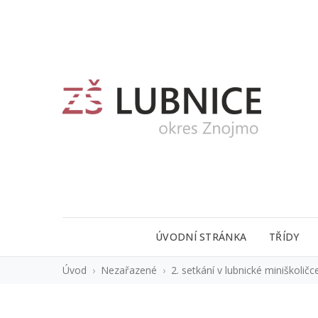
ÚVODNÍ STRÁNKA
TŘÍDY
Úvod
›
Nezařazené
›
2. setkání v lubnické miniškoličc