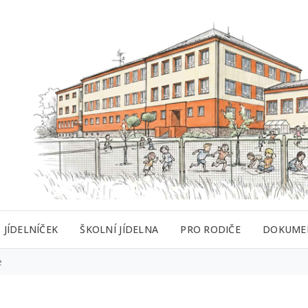
JÍDELNÍČEK
ŠKOLNÍ JÍDELNA
PRO RODIČE
DOKUME
e