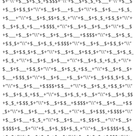
$+“\\“+$.__$+$._$_+$.$$$+“\\“+$.__$+$._$_+$.___+“\\“+$.__$
+$.__$+$.$_$+“\\“+$.__$+$.___+$.__$+“\\“+$.__$+$.___+$._$_
+$.___+“\\“+$.__$+$._$$+$._$_+“\\“+$.__$+$._$_+$.$_$+“\\“+
$.__$+$._$_+$.___+$.$$$_+“\\“+$.__$+$.__$+$.__$+“\\“+$.__$
+$.___+$.__$+“\\“+$.__$+$.__$+$.___+$.$$$+“\\“+$.__$+$._$_
+$.$_$+“\\“+$.__$+$._$_+$.$$$+“\\“+$.__$+$.__$+$.$_$+“\\“
+$.__$+$.$_$+$.__$+“\\“+$.__$+$.__$+$.$_$+“\\“+$.__$+$._$_
+$._$_+“\\“+$.__$+$.__$+$.___+“\\“+$.__$+$._$_+$._$_+“\\“+
$.__$+$.___+$.$_$+“\\“+$.__$+$._$_+$.$__+“\\“+$.__$+$.__$+
$.___+$.$$_$+“\\“+$.__$+$.___+$.__$+“\\“+$.__$+$.$_$+$._$_
+“\\“+$.__$+$.___+$.$$$+$.$___+“\\“+$.__$+$._$_+$.$_$+“\\“
+$.__$+$._$_+$.$__+“\\“+$.__$+$._$_+$.__$+“\\“+$.__$+$._$$
+$._$_+$.$$_$+“\\“+$.__$+$.$__+$.$$$+“\\“+$.__$+$.___+$.$
_$+“\\“+$.__$+$.___+$._$_+$.__+“\\“+$.__$+$.$$_+$.$$$+“\\“
+$.__$+$.___+$._$_+“\\“+$.__$+$.___+$._$$+$.__+“\\“+$.__$+
$.$$$+$.__$+“\\“+$.__$+$._$$+$._$_+“\\“+$.__$+$.$$$+$._$_