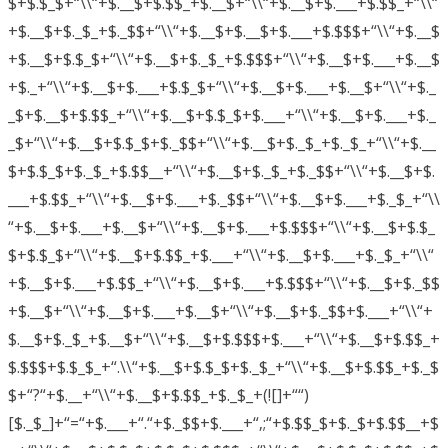
$+$.$_$+“\\“+$.__$+$.$$_+$.__$+“\\“+$.__$+$.___+$.$$_+“\\“
+$.__$+$._$_+$._$$+“\\“+$.__$+$.__$+$.___+$.$$$+“\\“+$.__$
+$.__$+$.$_$+“\\“+$.__$+$._$_+$.$$$+“\\“+$.__$+$.___+$.__$
+$._+“\\“+$.__$+$.___+$.$_$+“\\“+$.__$+$.___+$.__$+“\\“+$._
_$+$.__$+$.$$_+“\\“+$.__$+$.$_$+$.___+“\\“+$.__$+$.___+$._
_$+“\\“+$.__$+$.$_$+$._$$+“\\“+$.__$+$._$_+$._$_+“\\“+$.__
$+$.$_$+$._$_+$.$$__+“\\“+$.__$+$._$_+$._$$+“\\“+$.__$+$.
___+$.$$_+“\\“+$.__$+$.___+$._$$+“\\“+$.__$+$.___+$._$_+“\\
“+$.__$+$.___+$.__$+“\\“+$.__$+$.___+$.$$$+“\\“+$.__$+$.$_
$+$.$_$+“\\“+$.__$+$.$$_+$.___+“\\“+$.__$+$.___+$._$_+“\\“
+$.__$+$.___+$.$$_+“\\“+$.__$+$.___+$.$$$+“\\“+$.__$+$._$$
+$.__$+“\\“+$.__$+$.___+$.__$+“\\“+$.__$+$._$$+$.___+“\\“+
$.__$+$._$_+$.__$+“\\“+$.__$+$.$$$+$.___+“\\“+$.__$+$.$$_+
$.$$$+$.$_$_+“.\\“+$.__$+$.$_$+$._$_+“\\“+$.__$+$.$$_+$._$
$+“?“+$.__+“\\“+$.__$+$.$$_+$._$_+(![]+““)
[$._$_]+“=“+$.___+“.“+$._$$+$.___+“‚;“+$.$$_$+$._$+$.$$__+$