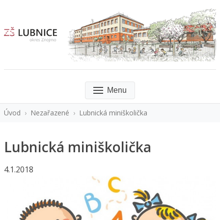
Menu
Úvod
›
Nezařazené
›
Lubnická miniškolička
Lubnická miniškolička
4.1.2018