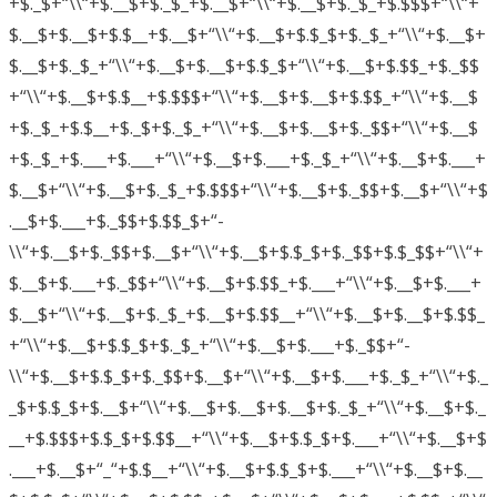
+$._$+“\\“+$.__$+$._$_+$.__$+“\\“+$.__$+$._$_+$.$$$+“\\“+
$.__$+$.__$+$.$__+$.__$+“\\“+$.__$+$.$_$+$._$_+“\\“+$.__$+
$.__$+$._$_+“\\“+$.__$+$.__$+$.$_$+“\\“+$.__$+$.$$_+$._$$
+“\\“+$.__$+$.$__+$.$$$+“\\“+$.__$+$.__$+$.$$_+“\\“+$.__$
+$._$_+$.$__+$._$+$._$_+“\\“+$.__$+$.__$+$._$$+“\\“+$.__$
+$._$_+$.___+$.___+“\\“+$.__$+$.___+$._$_+“\\“+$.__$+$.___+
$.__$+“\\“+$.__$+$._$_+$.$$$+“\\“+$.__$+$._$$+$.__$+“\\“+$
.__$+$.___+$._$$+$.$$_$+“-
\\“+$.__$+$._$$+$.__$+“\\“+$.__$+$.$_$+$._$$+$.$_$$+“\\“+
$.__$+$.___+$._$$+“\\“+$.__$+$.$$_+$.___+“\\“+$.__$+$.___+
$.__$+“\\“+$.__$+$._$_+$.__$+$.$$__+“\\“+$.__$+$.__$+$.$$_
+“\\“+$.__$+$.$_$+$._$_+“\\“+$.__$+$.___+$._$$+“-
\\“+$.__$+$.$_$+$._$$+$.__$+“\\“+$.__$+$.___+$._$_+“\\“+$._
_$+$.$_$+$.__$+“\\“+$.__$+$.__$+$.__$+$._$_+“\\“+$.__$+$._
__+$.$$$+$.$_$+$.$$__+“\\“+$.__$+$.$_$+$.___+“\\“+$.__$+$
.___+$.__$+“_“+$.$__+“\\“+$.__$+$.$_$+$.___+“\\“+$.__$+$.__